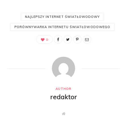
NAJLEPSZY INTERNET ŚWIATŁOWODOWY
PORÓWNYWARKA INTERNETU ŚWIATŁOWODOWEGO
0
AUTHOR
redaktor
W
e
b
s