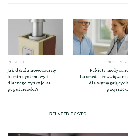
i
t
e
PREV POST
NEXT POST
Jak działa nowoczesny
Pakiety medyczne
komin systemowy i
Luxmed – rozwiązanie
dlaczego zyskuje na
dla wymagających
popularności?
pacjentów
RELATED POSTS