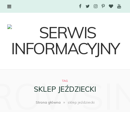
F
T
I
P
B
Y
a
w
n
i
l
o
c
i
s
n
o
u
e
t
t
t
g
T
b
t
a
e
L
u
o
e
g
r
o
b
ROWSI
TAG
o
r
r
e
v
e
SKLEP JEŹDZIECKI
k
a
s
i
»
Strona główna
sklep jeździecki
m
t
n