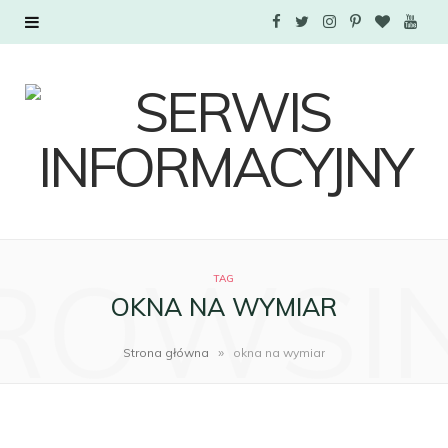
F
T
I
P
B
Y
a
w
n
i
l
o
c
i
s
n
o
u
e
t
t
t
g
T
b
t
a
e
L
u
o
e
g
r
o
b
ROWSI
TAG
o
r
r
e
v
e
OKNA NA WYMIAR
k
a
s
i
»
Strona główna
okna na wymiar
m
t
n